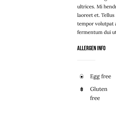
ultrices. Mi hend
laoreet et. Tellu
tempor volutpat
fermentum dui ut 
Allergen Info
Egg free
Gluten
free