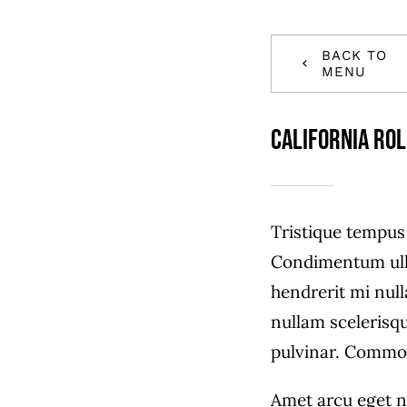
BACK TO
MENU
California Ro
Tristique tempu
Condimentum ull
hendrerit mi null
nullam scelerisq
pulvinar. Commo
Amet arcu eget n