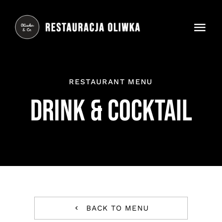
Skip
to
Togg
content
Navi
Oliwka
RESTAURANT MENU
Menu
DRINK & COCKTAIL
Praca
Instagram
Google
Facebook
BACK TO MENU