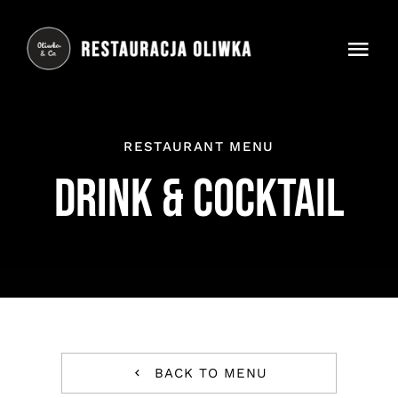
Skip
to
Togg
content
Navi
Oliwka
RESTAURANT MENU
Menu
DRINK & COCKTAIL
Praca
Instagram
Google
Facebook
BACK TO MENU